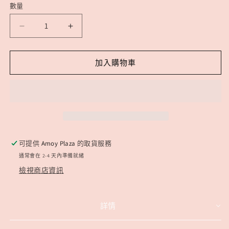
數量
精
精
品
品
*
*
加入購物車
全
全
清
清
月
月
亮
亮
石
石
數
數
可提供
Amoy Plaza
的取貨服務
量
量
通常會在 2-4 天內準備就緒
減
增
檢視商店資訊
少
加
詳情