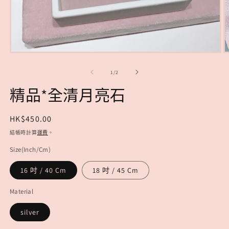
在
互
/
1
/
2
動
視
精品*全清月亮石
窗
中
開
定
HK$450.00
啟
價
結帳時計算
運費
。
多
媒
Size(Inch/Cm)
體
檔
16 吋 / 40 Cm
18 吋 / 45 Cm
案
1
2
Material
silver