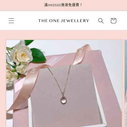
跳至內
滿HKD500港澳免運費！
容
購
物
車
略過產
品資訊