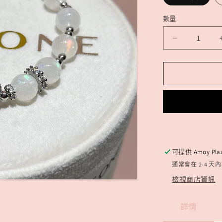
數量
精
品
*
馬
島
月
亮
石
x
可提供
Amoy Pla
藍
通常會在 2-4 天
針
檢視商店資訊
石
數
詳情
量
減