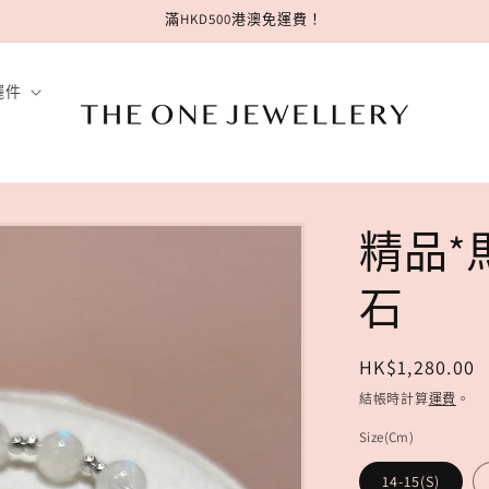
滿HKD500港澳免運費！
擺件
精品*
石
定
HK$1,280.00
價
結帳時計算
運費
。
Size(Cm)
14-15(S)