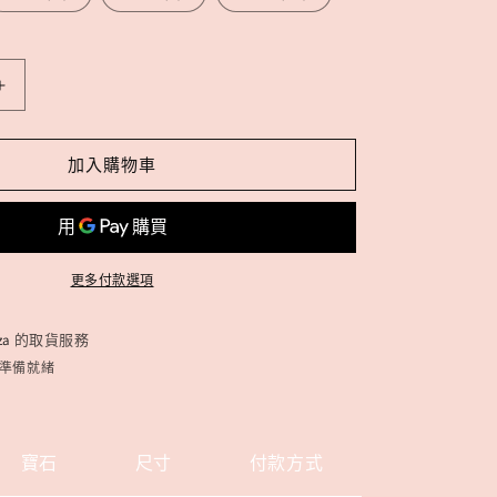
精
品
*
加入購物車
馬
島
月
亮
更多付款選項
石
x
za
的取貨服務
藍
內準備就緒
針
石
數
寶石
尺寸
付款方式
量
增