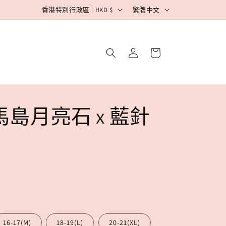
國
語
香港特別行政區 | HKD $
繁體中文
家
言
/
購
登
地
物
入
車
區
馬島月亮石 x 藍針
16-17(M)
18-19(L)
20-21(XL)