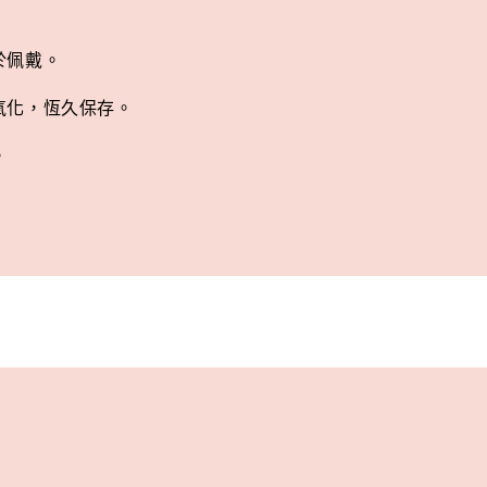
加
於佩戴。
及氧化，恆久保存。
。