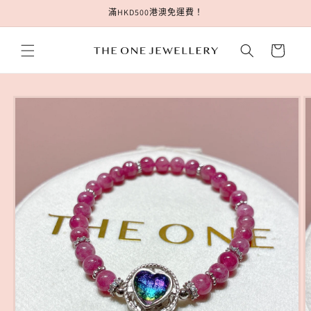
跳至內
滿HKD500港澳免運費！
容
購
物
車
略過產
品資訊