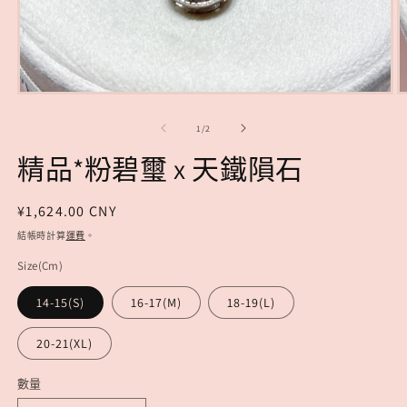
在
互
/
1
/
2
動
視
精品*粉碧璽 x 天鐵隕石
窗
中
開
定
¥1,624.00 CNY
啟
價
結帳時計算
運費
。
多
媒
Size(Cm)
體
檔
14-15(S)
16-17(M)
18-19(L)
案
1
2
20-21(XL)
數量