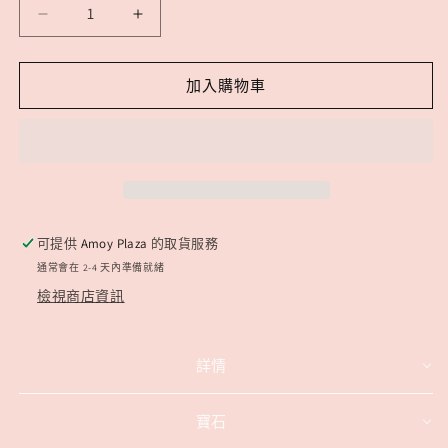
精
精
品
品
*
*
加入購物車
粉
粉
碧
碧
璽
璽
x
x
天
天
鐵
鐵
可提供
Amoy Plaza
的取貨服務
隕
隕
通常會在 2-4 天內準備就緒
石
石
檢視商店資訊
數
數
量
量
減
增
詳情
少
加
寶石